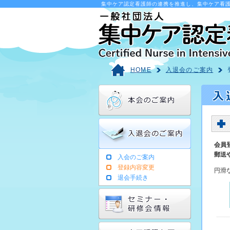
集中ケア認定看護師の連携を推進し、集中ケア看
HOME
入退会のご案内
会員
郵送
入会のご案内
登録内容変更
円滑
退会手続き